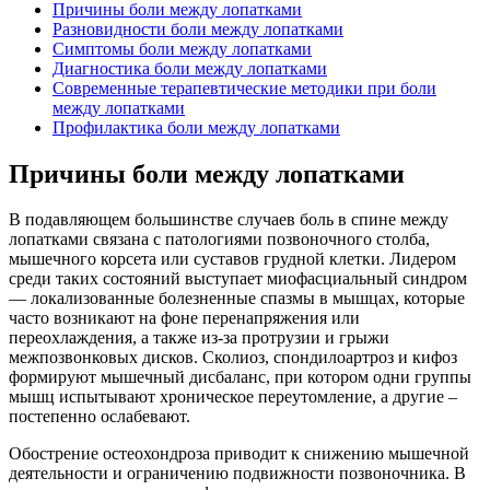
Причины боли между лопатками
Разновидности боли между лопатками
Симптомы боли между лопатками
Диагностика боли между лопатками
Современные терапевтические методики при боли
между лопатками
Профилактика боли между лопатками
Причины боли между лопатками
В подавляющем большинстве случаев боль в спине между
лопатками связана с патологиями позвоночного столба,
мышечного корсета или суставов грудной клетки. Лидером
среди таких состояний выступает миофасциальный синдром
— локализованные болезненные спазмы в мышцах, которые
часто возникают на фоне перенапряжения или
переохлаждения, а также из-за протрузии и грыжи
межпозвонковых дисков. Сколиоз, спондилоартроз и кифоз
формируют мышечный дисбаланс, при котором одни группы
мышц испытывают хроническое переутомление, а другие –
постепенно ослабевают.
Обострение остеохондроза приводит к снижению мышечной
деятельности и ограничению подвижности позвоночника. В