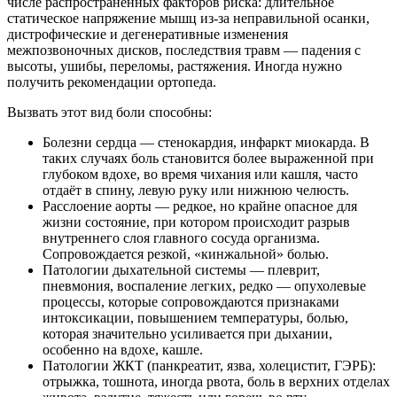
числе распространенных факторов риска: длительное
статическое напряжение мышц из-за неправильной осанки,
дистрофические и дегенеративные изменения
межпозвоночных дисков, последствия травм — падения с
высоты, ушибы, переломы, растяжения. Иногда нужно
получить рекомендации ортопеда.
Вызвать этот вид боли способны:
Болезни сердца — стенокардия, инфаркт миокарда. В
таких случаях боль становится более выраженной при
глубоком вдохе, во время чихания или кашля, часто
отдаёт в спину, левую руку или нижнюю челюсть.
Расслоение аорты — редкое, но крайне опасное для
жизни состояние, при котором происходит разрыв
внутреннего слоя главного сосуда организма.
Сопровождается резкой, «кинжальной» болью.
Патологии дыхательной системы — плеврит,
пневмония, воспаление легких, редко — опухолевые
процессы, которые сопровождаются признаками
интоксикации, повышением температуры, болью,
которая значительно усиливается при дыхании,
особенно на вдохе, кашле.
Патологии ЖКТ (панкреатит, язва, холецистит, ГЭРБ):
отрыжка, тошнота, иногда рвота, боль в верхних отделах