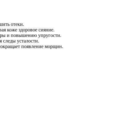
ить отеки.
ая коже здоровое сияние.
ры и повышению упругости.
я следы усталости.
сокращает появление морщин.