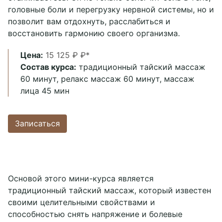
Мастера
+7 4852 60-78-65
головные боли и перегрузку нервной системы, но и
позволит вам отдохнуть, расслабиться и
callcenter@chillspa.ru
восстановить гармонию своего организма.
Telegram chat
Цена:
15 125 ₽ ₽*
WhatsApp
Состав курса:
традиционный тайский массаж
60 минут, релакс массаж 60 минут, массаж
Социальные сети
лица 45 мин
Записаться
Основой этого мини-курса является
традиционный тайский массаж, который известен
своими целительными свойствами и
способностью снять напряжение и болевые