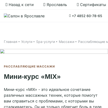
Назад к сети
Ярославль
Сертификаты
Купить сертификат
+7 4852 60-78-65
Салоны CHILLCITY
Главная
Применить
Личный кабинет
Назад к сети SPA
Главная
Услуги
Spa-услуги
Массажи
Расслабляющие 
Spa-услуги
Москва, Красные
Подарочные сертификаты
Москва, Тульская
ворота
Массажи
Мастера
РАССЛАБЛЯЮЩИЕ МАССАЖИ
Сауна
Ярославль
Рыбинск
Спа-девичник
Мини-курс «MIX»
Акции
Спа для двоих
Нижний Новгород
Спа для мужчин
О салоне
Спа для женщин
Мини-курс «MIX» - это идеальное сочетание
Спа программы
различных массажных техник, которые помогут
Контакты
вам справиться с проблемами, с которыми вы
О салоне
сталкиваетесь. Он не только облегчит боль в теле,
Отзывы