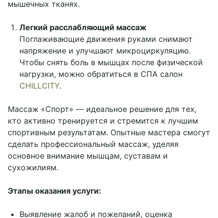
мышечных тканях.
Легкий расслабляющий массаж
Поглаживающие движения руками снимают
напряжение и улучшают микроциркуляцию.
Чтобы снять боль в мышцах после физической
Салоны CHILLCITY
нагрузки, можно обратиться в СПА салон
CHILLCITY
.
Назад к сети SPA
Массаж «Спорт» — идеальное решение для тех,
кто активно тренируется и стремится к лучшим
Москва, Красные
спортивным результатам. Опытные мастера смогут
Москва, Тульская
ворота
сделать профессиональный массаж, уделяя
Принять все
основное внимание мышцам, суставам и
Ярославль
Рыбинск
Настройки cookies
сухожилиям.
Нижний Новгород
Этапы оказания услуги:
Выявление жалоб и пожеланий, оценка