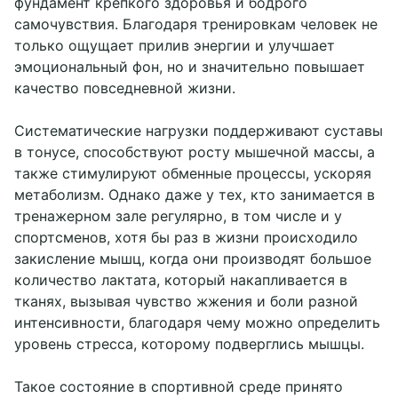
фундамент крепкого здоровья и бодрого
callcenter@chillspa.ru
самочувствия. Благодаря тренировкам человек не
Telegram chat
только ощущает прилив энергии и улучшает
эмоциональный фон, но и значительно повышает
WhatsApp
качество повседневной жизни.
Социальные сети
Систематические нагрузки поддерживают суставы
в тонусе, способствуют росту мышечной массы, а
также стимулируют обменные процессы, ускоряя
метаболизм. Однако даже у тех, кто занимается в
тренажерном зале регулярно, в том числе и у
спортсменов, хотя бы раз в жизни происходило
закисление мышц, когда они производят большое
количество лактата, который накапливается в
тканях, вызывая чувство жжения и боли разной
интенсивности, благодаря чему можно определить
уровень стресса, которому подверглись мышцы.
Такое состояние в спортивной среде принято