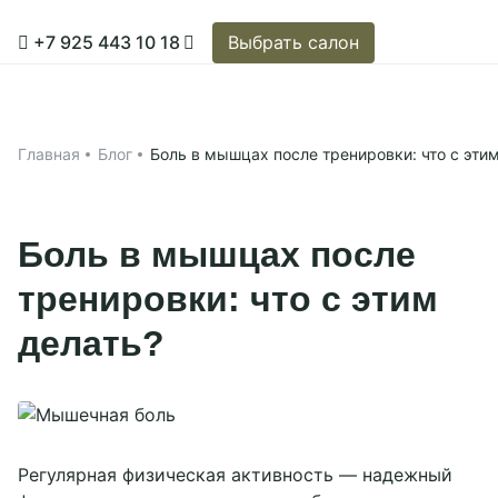
+7 925 443 10 18
Выбрать салон
Выбрать салон
Главная
Главная
Блог
Боль в мышцах после тренировки: что с эти
Применить
Личный кабинет
Наши салоны
Боль в мышцах после
Акции
тренировки: что с этим
Москва, Тульская
О сети
Москва, Красные Ворота
делать?
Ярославль
Франшиза
Рыбинск
Нижний Новгород
Контакты
+7 925 443 10 18
Регулярная физическая активность — надежный