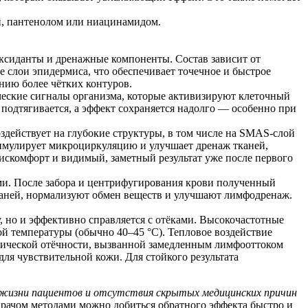
й, пантенолом или ниацинамидом.
ксиданты и дренажные компоненты. Состав зависит от
 слои эпидермиса, что обеспечивает точечное и быстрое
нию более чётких контуров.
ческие сигналы организма, которые активизируют клеточный
подтягивается, а эффект сохраняется надолго — особенно при
здействует на глубокие структуры, в том числе на SMAS-слой
тимулирует микроциркуляцию и улучшает дренаж тканей,
искомфорт и видимый, заметный результат уже после первого
ми. После забора и центрифугирования крови полученный
каней, нормализуют обмен веществ и улучшают лимфодренаж.
, но и эффективно справляется с отёками. Высокочастотные
й температуры (обычно 40–45 °C). Тепловое воздействие
онической отёчности, вызванной замедленным лимфооттоком
ля чувствительной кожи. Для стойкого результата
а жизни пациентов и отсутствия скрытых медицинских причин
врачом методами можно добиться обратного эффекта быстро и