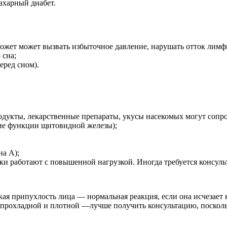
сахарный диабет.
ет может вызвать избыточное давление, нарушать отток лимфы
 сна;
еред сном).
одукты, лекарственные препараты, укусы насекомых могут сопр
ие функции щитовидной железы);
Выбрать салон
а А);
и работают с повышенной нагрузкой. Иногда требуется консульт
Главная
ая припухлость лица — нормальная реакция, если она исчезает к
Личный кабинет
ся прохладной и плотной —лучше получить консультацию, поскол