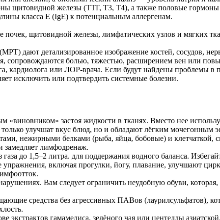
+7 925 443 10 18
ы щитовидной железы (ТТГ, Т3, Т4), а также половые гормоны 
callcenter@chillspa.ru
лины класса E (IgE) к потенциальным аллергенам.
Telegram chat
WhatsApp
ие почек, щитовидной железы, лимфатических узлов и мягких тка
Социальные сети
МРТ) дают детализированное изображение костей, сосудов, нерв
тся, сопровождаются болью, тяжестью, расширением вен или пов
га, кардиолога или ЛОР-врача. Если будут найдены проблемы в п
ляет исключить или подтвердить системные болезни.
ным «виновником» застоя жидкости в тканях. Вместо нее использ
только улучшат вкус блюд, но и обладают лёгким мочегонным 
тами, нежирными белками (рыба, яйца, бобовые) и клетчаткой,
 замедляет лимфодренаж.
 газа до 1,5–2 литра. для поддержания водного баланса. Избега
е упражнения, включая прогулки, йогу, плавание, улучшают ци
лимфоотток.
рушениях. Вам следует ограничить неудобную обуви, которая, к
ающие средства без агрессивных ПАВов (лаурилсульфатов), ко
хлость.
ве экстрактов гамамелиса, зелёного чая или центеллы азиатско