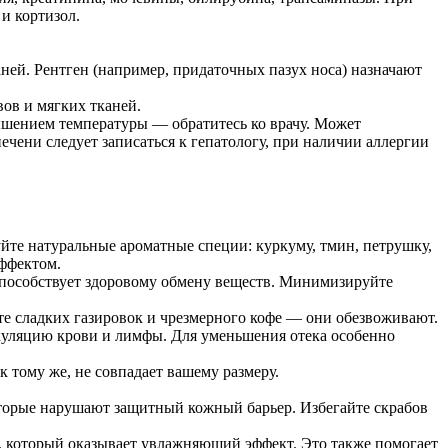
и кортизол.
ней. Рентген (например, придаточных пазух носа) назначают
ов и мягких тканей.
ышением температуры — обратитесь ко врачу. Может
ечени следует записаться к гепатологу, при наличии аллергии
уйте натуральные ароматные специи: куркуму, тмин, петрушку,
эффектом.
 способствует здоровому обмену веществ. Минимизируйте
йте сладких газировок и чрезмерного кофе — они обезвоживают.
ркуляцию крови и лимфы. Для уменьшения отека особенно
 тому же, не совпадает вашему размеру.
торые нарушают защитный кожный барьер. Избегайте скрабов
й, который оказывает увлажняющий эффект. Это также помогает