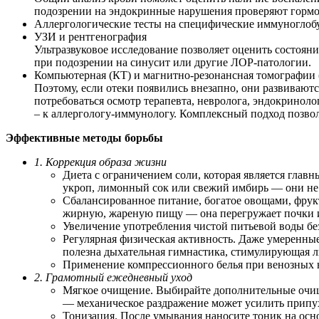
подозрении на эндокринные нарушения проверяют гормон
Аллергологические тесты на специфические иммуноглобу
УЗИ и рентгенография
Ультразвуковое исследование позволяет оценить состоян
при подозрении на синусит или другие ЛОР-патологии.
Компьютерная (КТ) и магнитно-резонансная томографии (
Поэтому, если отеки появились внезапно, они развиваю
потребоваться осмотр терапевта, невролога, эндокриноло
– к аллергологу-иммунологу. Комплексный подход позво
Эффективные методы борьбы
1. Коррекция образа жизни
Диета с ограничением соли, которая является глав
укроп, лимонный сок или свежий имбирь — они не 
Сбалансированное питание, богатое овощами, фрук
жирную, жареную пищу — она перегружает почки и
Увеличение употребления чистой питьевой воды без
Регулярная физическая активность. Даже умеренны
полезна дыхательная гимнастика, стимулирующая 
Применение компрессионного белья при венозных на
2. Грамотный ежедневный уход
Мягкое очищение. Выбирайте дополнительные очищ
— механическое раздражение может усилить припу
Тонизация. После умывания наносите тоник на осно