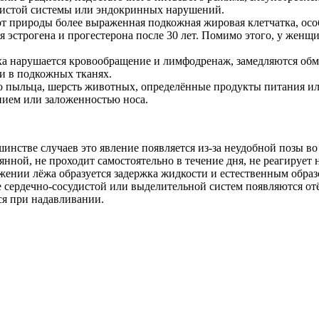
удистой системы или эндокринных нарушений.
от природы более выраженная подкожная жировая клетчатка, осо
 эстрогена и прогестерона после 30 лет. Помимо этого, у женщи
ха нарушается кровообращение и лимфодренаж, замедляются обме
и в подкожных тканях.
то пыльца, шерсть животных, определённые продукты питания и
нием или заложенностью носа.
нстве случаев это явление появляется из-за неудобной позы во 
янной, не проходит самостоятельно в течение дня, не реагирует
жении лёжа образуется задержка жидкости и естественным образ
е сердечно-сосудистой или выделительной систем появляются отё
ся при надавливании.