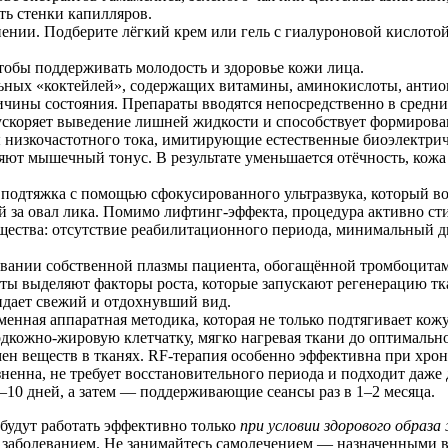
ть стенки капилляров.
ении. Подберите лёгкий крем или гель с гиалуроновой кислото
тобы поддерживать молодость и здоровье кожи лица.
ьных «коктейлей», содержащих витамины, аминокислоты, антио
чины состояния. Препараты вводятся непосредственно в средние
ускоряет выведение лишней жидкости и способствует формирова
 низкочастотного тока, имитирующие естественные биоэлектри
ют мышечный тонус. В результате уменьшается отёчность, кожа 
подтяжка с помощью сфокусированного ультразвука, который во
 за овал лика. Помимо лифтинг-эффекта, процедура активно с
щества: отсутствие реабилитационного периода, минимальный д
овании собственной плазмы пациента, обогащённой тромбоцита
ты выделяют факторы роста, которые запускают регенерацию т
идает свежий и отдохнувший вид.
енная аппаратная методика, которая не только подтягивает кожу
дкожно-жировую клетчатку, мягко нагревая ткани до оптимально
ен веществ в тканях. RF-терапия особенно эффективна при хр
енна, не требует восстановительного периода и подходит даже д
7–10 дней, а затем — поддерживающие сеансы раз в 1–2 месяца.
будут работать эффективно только
при условии здорового образ
м заболеванием. Не занимайтесь самолечением — назначенными 