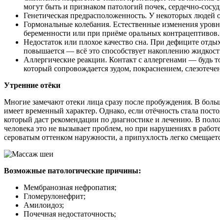
могут быть и признаком патологий почек, сердечно-сос
Генетическая предрасположенность. У некоторых людей 
Гормональные колебания. Естественные изменения уровня
беременности или при приёме оральных контрацептивов.
Недостаток или плохое качество сна. При дефиците отды
повышается — всё это способствует накоплению жидкост
Аллергические реакции. Контакт с аллергенами — будь 
который сопровождается зудом, покраснением, слезотече
Утренние отёки
Многие замечают отеки лица сразу после пробуждения. В больши
имеет временный характер. Однако, если отёчность стала посто
который даст рекомендации по диагностике и лечению. В поло
человека это не вызывает проблем, но при нарушениях в работ
сероватым оттенком наружности, а припухлость легко смещает
Возможные патологические причины:
Мембранозная нефропатия;
Гломерулонефрит;
Амилоидоз;
Почечная недостаточность;