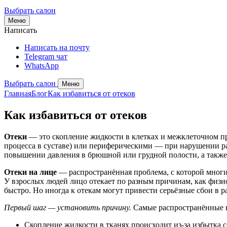
Выбрать салон
Меню
Написать
Написать на почту
Telegram чат
WhatsApp
Выбрать салон
Меню
Главная
Блог
Как избавиться от отеков
Как избавиться от отеков
Отеки
— это скопление жидкости в клетках и межклеточном пр
процесса в суставе) или периферическими — при нарушении ра
повышении давления в брюшной или грудной полости, а также 
Отеки на лице
— распространённая проблема, с которой многие
У взрослых людей лицо отекает по разным причинам, как физио
быстро. Но иногда к отекам могут привести серьёзные сбои в р
Первый шаг — установить причину.
Самые распространённые 
Скопление жидкости в тканях происходит из-за избытка 