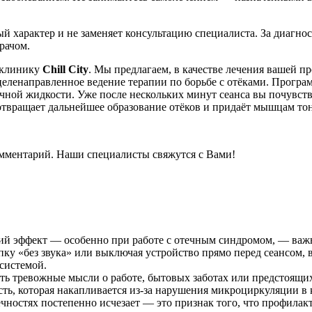
 характер и не заменяет консультацию специалиста. За диагно
рачом.
 клинику
Chill City
. Мы предлагаем, в качестве лечения вашей
 целенаправленное ведение терапии по борьбе с отёками. Прогр
ой жидкости. Уже после нескольких минут сеанса вы почувствуе
дотвращает дальнейшее образование отёков и придаёт мышцам тон
комментарий. Наши специалисты свяжутся с Вами!
й эффект — особенно при работе с отечным синдромом, — важно
ку «без звука» или выключая устройство прямо перед сеансом, в
системой.
ить тревожные мысли о работе, бытовых заботах или предстоящи
ь, которая накапливается из-за нарушения микроциркуляции в 
нечностях постепенно исчезает — это признак того, что профилак