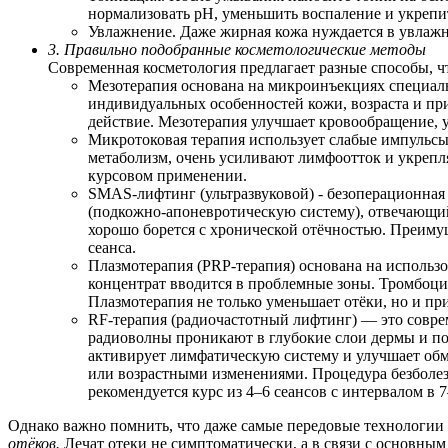
нормализовать pH, уменьшить воспаление и укрепи
Увлажнение. Даже жирная кожа нуждается в увлажн
3. Правильно подобранные косметологические методы
Современная косметология предлагает разные способы, ч
Мезотерапия основана на микроинъекциях специал
индивидуальных особенностей кожи, возраста и при
действие. Мезотерапия улучшает кровообращение, 
Микротоковая терапия использует слабые импульсы
метаболизм, очень усиливают лимфоотток и укрепля
курсовом применении.
SMAS-лифтинг (ультразвуковой) - безоперационная 
(подкожно-апоневротическую систему), отвечающий
хорошо борется с хронической отёчностью. Преиму
сеанса.
Плазмотерапия (PRP-терапия) основана на использ
концентрат вводится в проблемные зоны. Тромбоци
Плазмотерапия не только уменьшает отёки, но и пр
RF-терапия (радиочастотный лифтинг) — это соврем
радиоволны проникают в глубокие слои дермы и по
активирует лимфатическую систему и улучшает обм
или возрастными изменениями. Процедура безболезн
рекомендуется курс из 4–6 сеансов с интервалом в 
Однако важно помнить, что даже самые передовые технологии 
отёков.
Лечат отеки не симптоматически, а в связи с основны