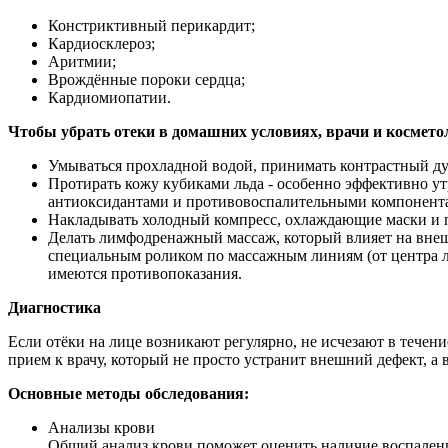
Констриктивный перикардит;
Кардиосклероз;
Аритмии;
Врождённые пороки сердца;
Кардиомиопатии.
Чтобы убрать отеки в домашних условиях, врачи и космето
Умываться прохладной водой, принимать контрастный д
Протирать кожу кубиками льда - особенно эффективно утр
антиоксидантами и противовоспалительными компонент
Накладывать холодный компресс, охлаждающие маски и па
Делать лимфодренажный массаж, который влияет на внеш
специальным роликом по массажным линиям (от центра ли
Принят
Подро
имеются противопоказания.
Диагностика
Если отёки на лице возникают регулярно, не исчезают в тече
прием к врачу, который не просто устранит внешний дефект, а 
Основные методы обследования:
Анализы крови
Общий анализ крови поможет оценить наличие воспалени