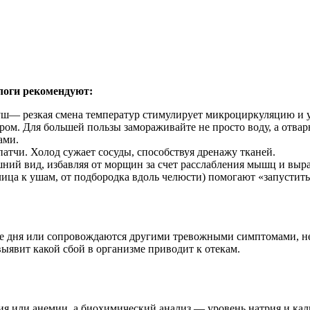
Наши салоны
Смотреть все
Москва, Тульская
Москва, Красные Ворота
Салоны CHILLCITY
Ярославль
Рыбинск
логи рекомендуют:
Нижний Новгород
уш— резкая смена температур стимулирует микроциркуляцию и 
Назад к сети SPA
ом. Для большей пользы замораживайте не просто воду, а отвары
Москва, Тульская
ами.
Акции
тчи. Холод сужает сосуды, способствуя дренажу тканей.
Москва, Красные ворота
ний вид, избавляя от морщин за счет расслабления мышц и выр
ца к ушам, от подбородка вдоль челюсти) помогают «запустить
Сбросить
Применить
Применить
ь все
Настройки cookies
Ярославль
бнее
О сети
Рыбинск
Нижний Новгород
ние дня или сопровождаются другими тревожными симптомами, не
Франшиза
выявит какой сбой в организме приводит к отекам.
Контакты
я или анемии, а биохимический анализ — уровень натрия и кал