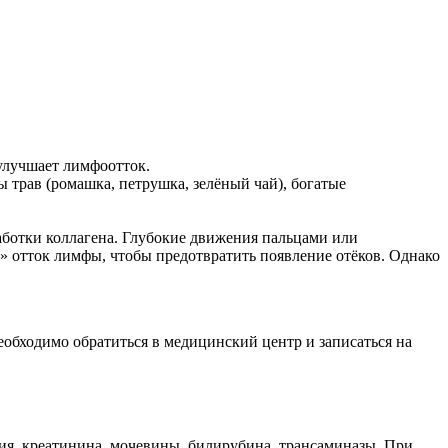
улучшает лимфоотток.
 трав (ромашка, петрушка, зелёный чай), богатые
аботки коллагена. Глубокие движения пальцами или
» отток лимфы, чтобы предотвратить появление отёков. Однако
обходимо обратиться в медицинский центр и записаться на
ия, креатинина, мочевины, билирубина, трансаминазы. При