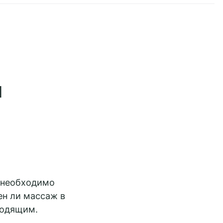
и
 необходимо
ен ли массаж в
ходящим.
Рыбинск