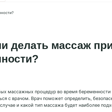
нности?
и делать массаж пр
нности?
ILLCITY
ых массажных процедур во время беременности
ься с врачом. Врач поможет определить, безопас
Москва,
Красные
случае и какой тип массажа будет наиболее под
ворота
Ярославль