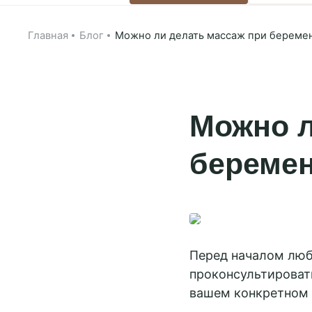
Главная
Блог
Можно ли делать массаж при береме
Можно л
береме
Салоны CH
Назад к сети SPA
Перед началом люб
проконсультироват
Москва,
вашем конкретном 
Тульская