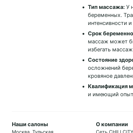
Принять 
Тип массажа:
У 
Настройки c
беременных. Тра
Нижний
интенсивности и 
Новгород
Срок беременно
массаж может б
избегать массажа
Состояние здор
осложнений бер
кровяное давлен
Квалификация 
и имеющий опыт
Подробнее
Наши салоны
О компании
Москва, Тульская
Сеть CHILLCIT