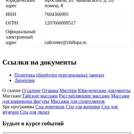
Юридический
Ярославль, ул. Чайковского, д. 26,
Принять все
Настройки cookies
адрес
помещ. 8
Подробнее
Акции
Рыбинск
ИНН
7604366995
Нижний Новгород
ОГРН
1207600009517
О салоне
Официальный
электронный
Смотреть все
адрес
callcenter@chillspa.ru
О салоне
Отзывы
Мастера
Ссылки на документы
Политика обработки персональных данных
Контакты
Лицензия
+7 4852 60-78-64
О салоне
О салоне
Отзывы
Мастера
Юридические документы
callcenter@chillspa.ru
Массажи
Тайские массажи
Расслабляющие массажи
Массажи
Telegram chat
для коррекции фигуры
Массажи для спортсменов
WhatsApp
Spa программы
Спа-девичник
Спа для женщин
Спа для
мужчин
Спа для двоих
Социальные сети
Будьте в курсе событий