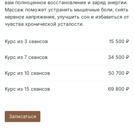
вам полноценное восстановление и заряд энергии.
Мастера
+7 4852 60-78-64
Массаж поможет устранить мышечные боли, снять
callcenter@chillspa.ru
нервное напряжение, улучшить сон и избавиться от
чувства хронической усталости.
Telegram chat
WhatsApp
Курс из 3 сеансов
15 500 ₽
Социальные сети
Курс из 7 сеансов
34 500 ₽
Курс из 10 сеансов
50 700 ₽
Курс из 15 сеансов
69 800 ₽
Записаться