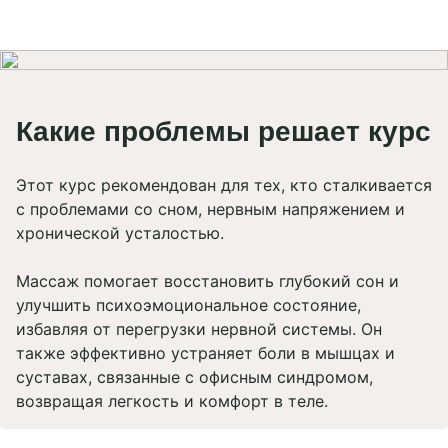
Салоны CHILLCITY
Назад к сети SPA
Какие проблемы решает курс
Москва, Красные
Москва, Тульская
ворота
Этот курс рекомендован для тех, кто сталкивается
Принять все
с проблемами со сном, нервным напряжением и
Ярославль
Рыбинск
Настройки cookies
хронической усталостью.
Нижний Новгород
Массаж помогает восстановить глубокий сон и
улучшить психоэмоциональное состояние,
избавляя от перегрузки нервной системы. Он
также эффективно устраняет боли в мышцах и
суставах, связанные с офисным синдромом,
возвращая легкость и комфорт в теле.