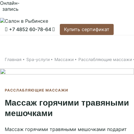
Онлайн-
запись
Купить сертификат
+7 4852 60-78-64
Купить сертификат
Главная
Применить
Личный кабинет
Spa-услуги
Главная
Spa-услуги
Массажи
Расслабляющие массажи
Подарочные сертификаты
Сауна
Мастера
Спа-девичник
РАССЛАБЛЯЮЩИЕ МАССАЖИ
Спа для двоих
Акции
Спа для мужчин
Массаж горячими травяными
Спа для женщин
О салоне
Массажи
мешочками
Спа программы
Контакты
О салоне
Массаж горячими травяными мешочками подарит
Отзывы