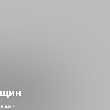
нщин
одимые
Рыбинск