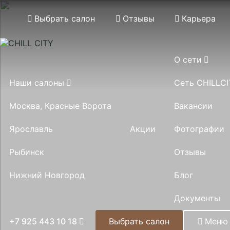
Выбрать салон
Отзывы
Карьера
О сети
Наши салоны
Сеть CHILLCI
Москва, Красные Ворота
Вакансии
Акции
Ярославль
Фотографии
Рыбинск
Отзывы
Нижний Новгород
Блог
Документы
+7 925 443 10 18
Выбрать салон
Меню