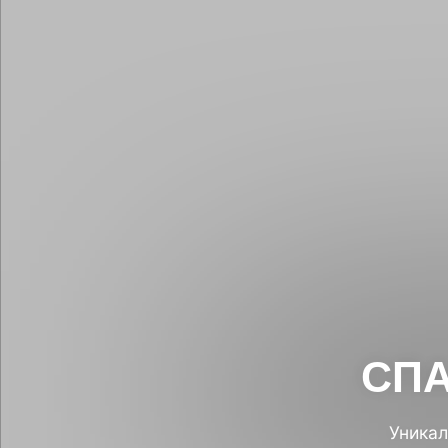
Салоны CH
Назад к сети SPA
СПА
Москва,
Уника
Тульская